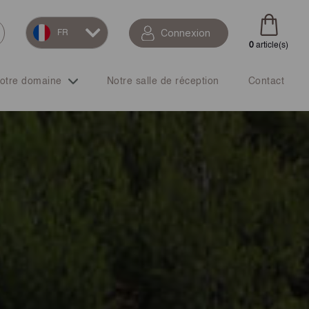
Connexion
FR
0
article(s)
otre domaine
Notre salle de réception
Contact