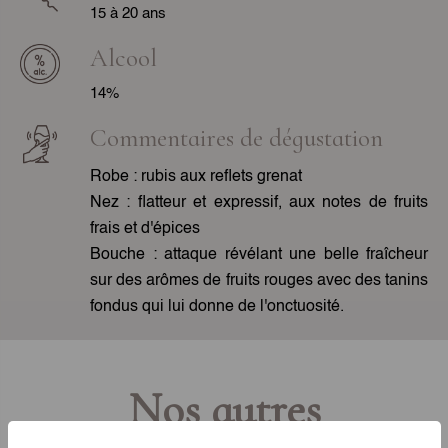
15 à 20 ans
Alcool
14%
Commentaires de dégustation
Robe : rubis aux reflets grenat
Nez : flatteur et expressif, aux notes de fruits
frais et d'épices
Bouche : attaque révélant une belle fraîcheur
sur des arômes de fruits rouges avec des tanins
fondus qui lui donne de l'onctuosité.
Nos autres