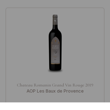
Chateau Romanin Grand Vin Rouge 2019
AOP Les Baux de Provence