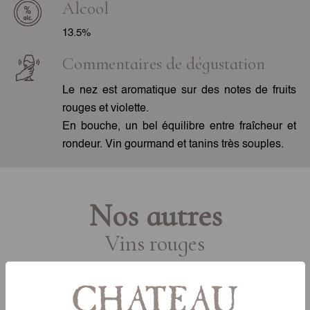
Alcool
13.5%
Commentaires de dégustation
Le nez est aromatique sur des notes de fruits
rouges et violette.
En bouche, un bel équilibre entre fraîcheur et
rondeur. Vin gourmand et tanins très souples.
Nos autres
Vins rouges