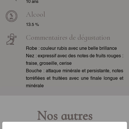
10 ans
Alcool
13.5 %
Commentaires de dégustation
Robe : couleur rubis avec une belle brillance
Nez : expressif avec des notes de fruits rouges :
fraise, groseille, cerise
Bouche : attaque minérale et persistante, notes
torréfiées et fruitées avec une finale longue et
minérale
Nos autres
Vins rouges